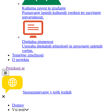
Kulturna zavest in izražanje
Poznavanje lastnih kulturnih vrednot ter razvijanje
ustvarjalnosti.
Digitalna pismenost
Uporaba digitalnih tehnologij in presojanje spletnih
vsebin.
Temeljne zmožnosti
O projektu
Preizkusi se
Sporazumevanje v tujih jezikih
Domov
Vsi testi