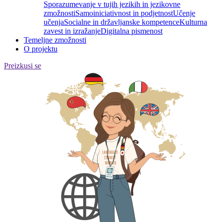
Sporazumevanje v tujih jezikih in jezikovne
zmožnosti
Samoiniciativnost in podjetnost
Učenje
učenja
Socialne in državljanske kompetence
Kulturna
zavest in izražanje
Digitalna pismenost
Temeljne zmožnosti
O projektu
Preizkusi se