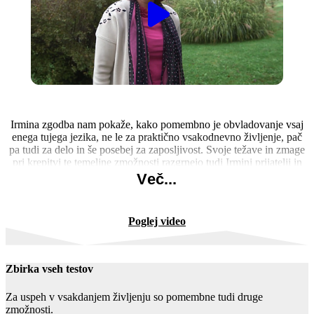
Irmina zgodba nam pokaže, kako pomembno je obvladovanje vsaj
enega tujega jezika, ne le za praktično vsakodnevno življenje, pač
pa tudi za delo in še posebej za zaposljivost. Svoje težave in zmage
pri krepitvi te temeljne zmožnosti razgrnejo tudi Irmini prijatelji in
znanci.
Več...
Poglej video
Zbirka vseh testov
Za uspeh v vsakdanjem življenju so pomembne tudi druge
zmožnosti.