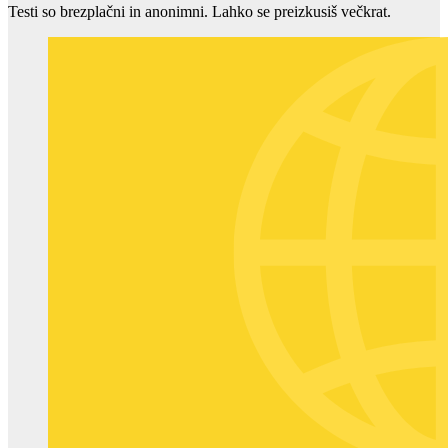
Testi so brezplačni in anonimni. Lahko se preizkusiš večkrat.