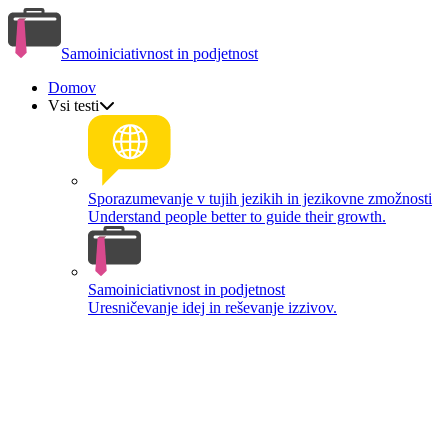
Samoiniciativnost in podjetnost
Domov
Vsi testi
Sporazumevanje v tujih jezikih in jezikovne zmožnosti
Understand people better to guide their growth.
Samoiniciativnost in podjetnost
Uresničevanje idej in reševanje izzivov.