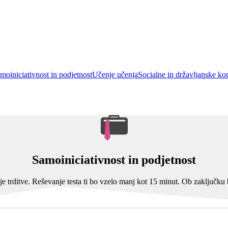
moiniciativnost in podjetnost
Učenje učenja
Socialne in državljanske k
Samoiniciativnost in podjetnost
nje trditve. Reševanje testa ti bo vzelo manj kot 15 minut. Ob zaključku b