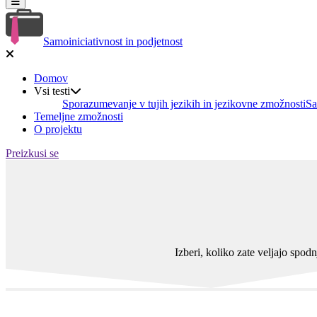
Samoiniciativnost in podjetnost
Domov
Vsi testi
Sporazumevanje v tujih jezikih in jezikovne zmožnosti
Sa
Temeljne zmožnosti
O projektu
Preizkusi se
Izberi, koliko zate veljajo spod