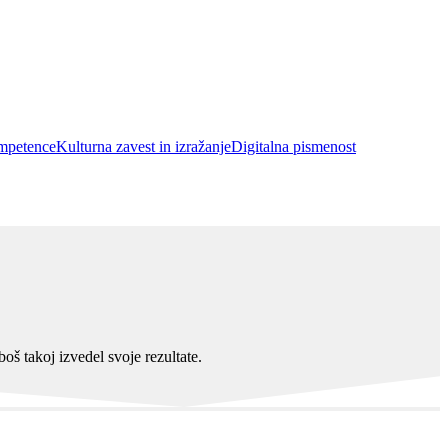
ompetence
Kulturna zavest in izražanje
Digitalna pismenost
oš takoj izvedel svoje rezultate.